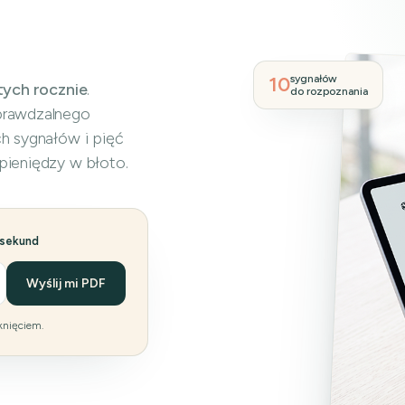
10
sygnałów
tych rocznie
.
do rozpoznania
prawdzalnego
ch sygnałów i pięć
pieniędzy w błoto.
 sekund
Wyślij mi PDF
knięciem.