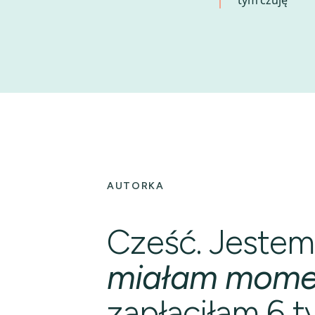
tym czuję”
AUTORKA
Cześć. Jestem
miałam mome
zapłaciłam 6 ty