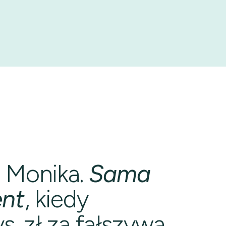
 Monika.
Sama
nt
, kiedy
s. zł za fałszywą