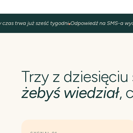
zas trwa już sześć tygodni
Odpowiedź na SMS-a wyczer
Trzy z dziesięciu
żebyś wiedział
, 