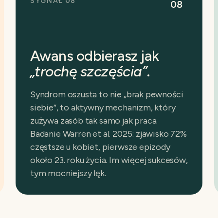
SYGNAŁ 08
08
Awans odbierasz jak
„trochę szczęścia”
.
Syndrom oszusta to nie „brak pewności
siebie”, to aktywny mechanizm, który
zużywa zasób tak samo jak praca.
Badanie Warren et al. 2025: zjawisko 72%
częstsze u kobiet, pierwsze epizody
około 23. roku życia. Im więcej sukcesów,
tym mocniejszy lęk.