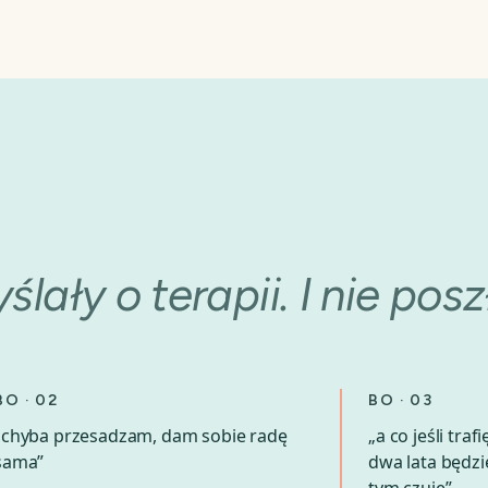
ślały o terapii.
I nie posz
BO · 02
BO · 03
„chyba przesadzam, dam sobie radę
„a co jeśli tra
sama”
dwa lata będzie 