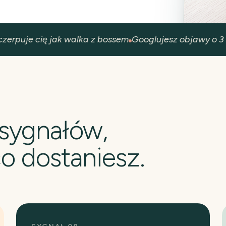
puje cię jak walka z bossem
Googlujesz objawy o 3 n
 sygnałów,
co dostaniesz.