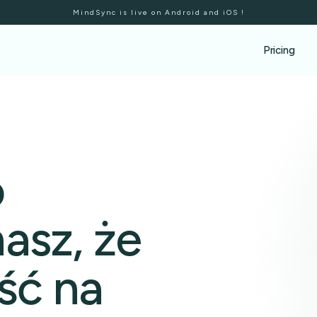
MindSync is live on Android and iOS !
Pricing
o
asz, że
ść na