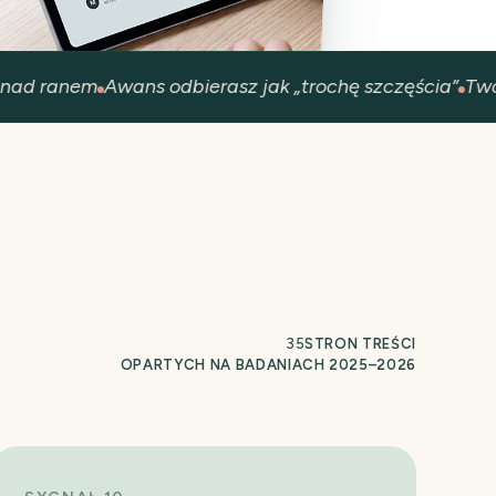
ad ranem
Awans odbierasz jak „trochę szczęścia”
Twój 
35
STRON TREŚCI
OPARTYCH NA BADANIACH 2025–2026