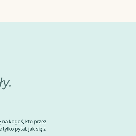
ły.
fię na kogoś, kto przez
tylko pytał, jak się z