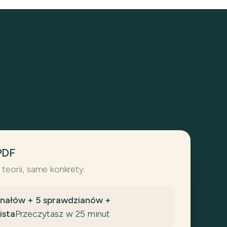
PDF
 teorii, same konkrety.
gnałów + 5 sprawdzianów +
ista
Przeczytasz w 25 minut