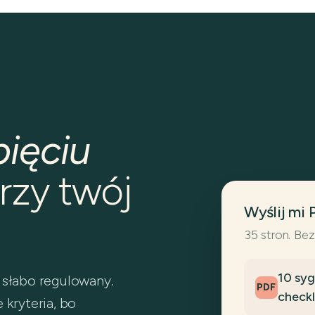
pięciu
rzy twój
Wyślij mi 
35 stron. Bez
10 sy
 słabo regulowany.
PDF
checkl
 kryteria, bo